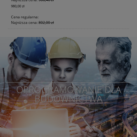
980,00 zł
650
Cena regularna:
Ce
Najniższa cena:
802,00 zł
Na
OPROGRAMOWANIE DLA
BUDOWNICTWA