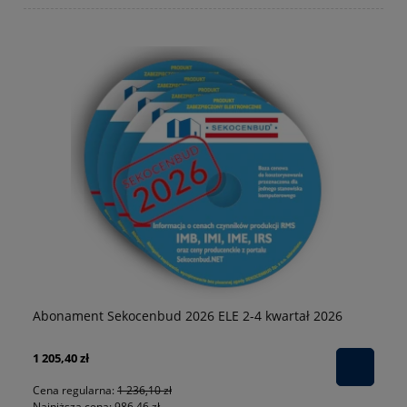
Abonament Sekocenbud 2026 ELE 2-4 kwartał 2026
Ws
dz
1 205,40 zł
79
Cena regularna:
1 236,10 zł
Ce
Najniższa cena:
986,46 zł
Na